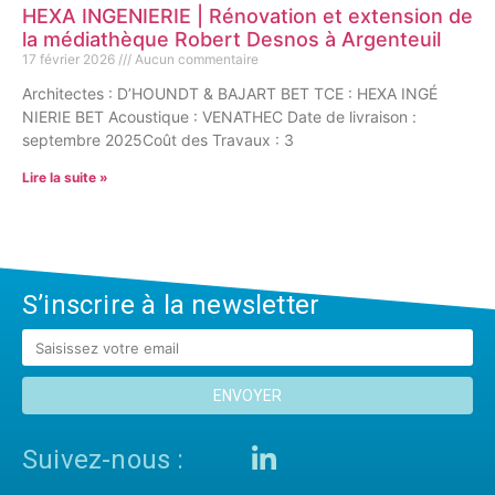
HEXA INGENIERIE | Rénovation et extension de
la médiathèque Robert Desnos à Argenteuil
17 février 2026
Aucun commentaire
Architectes : D’HOUNDT & BAJART BET TCE : HEXA INGÉ
NIERIE BET Acoustique : VENATHEC Date de livraison :
septembre 2025Coût des Travaux : 3
Lire la suite »
S’inscrire à la newsletter
ENVOYER
Suivez-nous :